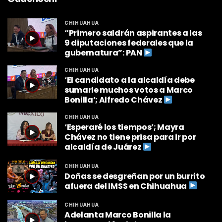
CHIHUAHUA
“Primero saldrán aspirantes a las
9 diputaciones federales que la
gubernatura”: PAN
CHIHUAHUA
‘El candidato a la alcaldía debe
sumarle muchos votos a Marco
Bonilla’; Alfredo Chávez
CHIHUAHUA
‘Esperaré los tiempos’; Mayra
Chávez no tiene prisa para ir por
alcaldía de Juárez
CHIHUAHUA
Doñas se desgreñan por un burrito
afuera del IMSS en Chihuahua
CHIHUAHUA
Adelanta Marco Bonilla la