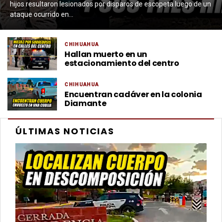
hijos resultaron lesionados por disparos de escopeta luego de un
ataque ocurrido en...
CHIHUAHUA
Hallan muerto en un
estacionamiento del centro
CHIHUAHUA
Encuentran cadáver en la colonia
Diamante
ÚLTIMAS NOTICIAS