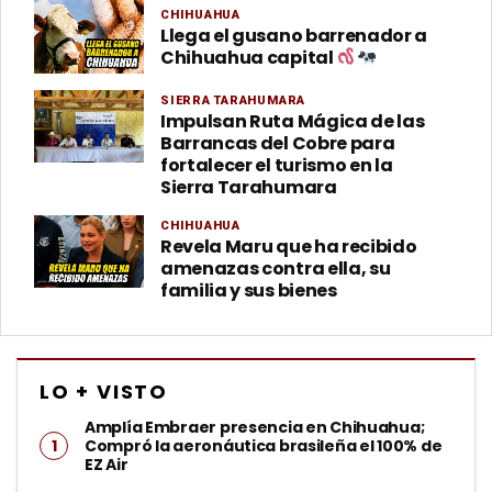
CHIHUAHUA
Llega el gusano barrenador a
Chihuahua capital
SIERRA TARAHUMARA
Impulsan Ruta Mágica de las
Barrancas del Cobre para
fortalecer el turismo en la
Sierra Tarahumara
CHIHUAHUA
Revela Maru que ha recibido
amenazas contra ella, su
familia y sus bienes
LO + VISTO
Amplía Embraer presencia en Chihuahua;
Compró la aeronáutica brasileña el 100% de
EZ Air