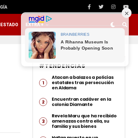
GÍA
ESTADO
EXTRA +
#TENDENCIAS
Atacan a balazos a policías
estatales tras persecución
en Aldama
Encuentran cadáver en la
colonia Diamante
Revela Maru que ha recibido
amenazas contra ella, su
familia y sus bienes
Hallan muerto en un