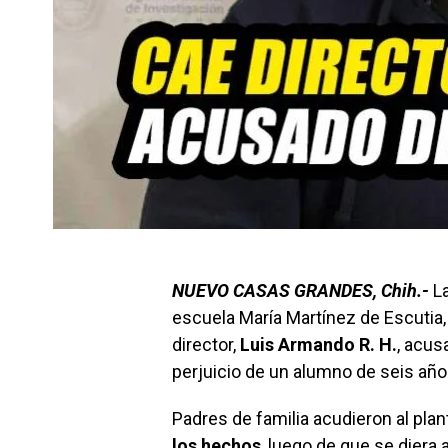
NUEVO CASAS GRANDES, Chih.-
La
escuela María Martínez de Escutia,
director,
Luis Armando R. H.
, acus
perjuicio de un alumno de seis año
Padres de familia acudieron al plant
los hechos
, luego de que se diera 