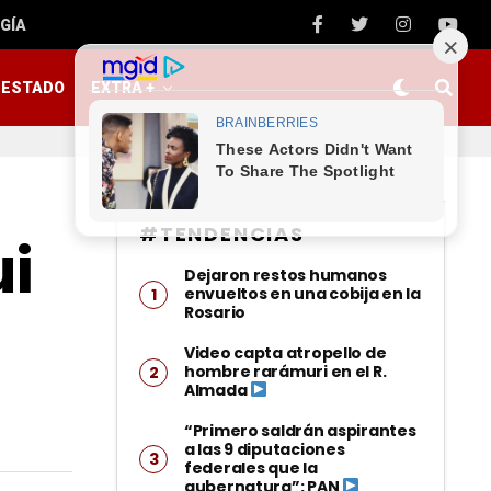
GÍA
ESTADO
EXTRA +
#TENDENCIAS
i
Dejaron restos humanos
envueltos en una cobija en la
Rosario
Video capta atropello de
hombre rarámuri en el R.
Almada
“Primero saldrán aspirantes
a las 9 diputaciones
federales que la
gubernatura”: PAN