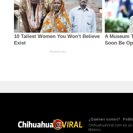
¿Quiénes somos?
Políti
ChihuahuaViral.com es un s
México.