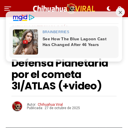
CIENCIA Y TECNOLOGÍA
La NASA activa su
protocolo de
Defensa Planetaria
por el cometa
3I/ATLAS (+video)
Autor:
Chihuahua Viral
Publicada:
27 de octubre de 2025