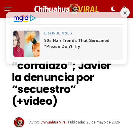
CHIHUAHUA
Cita de nuevo FGR a
Maru por
“corralazo”; Javier
la denuncia por
“secuestro”
(+video)
Autor:
Chihuahua Viral
Publicada:
26 de mayo de 2026