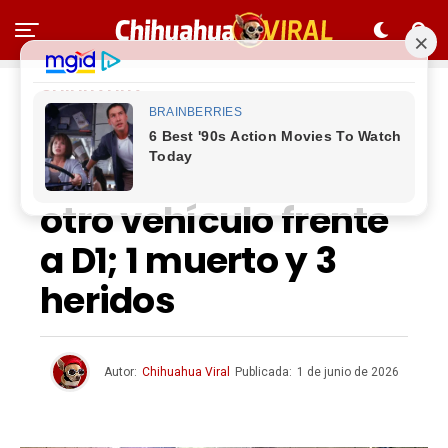
CHIHUAHUA
Cae auto desde
puente y aplasta
otro vehículo frente
a D1; 1 muerto y 3
heridos
Autor:
Chihuahua Viral
Publicada:
1 de junio de 2026