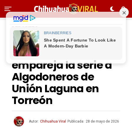
DEPORTES
Rompe Dorados la
mala racha y
empareja la serie a
Algodoneros de
Unión Laguna en
Torreón
Autor:
Chihuahua Viral
Publicada:
28 de mayo de 2026