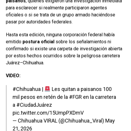
paisanos
, quienes exigieron una investigación inmediata
para esclarecer si realmente participaron agentes
oficiales o si se trata de un grupo armado haciéndose
pasar por autoridades federales.
Hasta esta edición, ninguna corporación federal había
emitido
postura oficial
sobre los señalamientos ni
confirmado si existe una carpeta de investigación abierta
por estos hechos ocurridos sobre la peligrosa carretera
Juárez–Chihuahua.
VIDEO:
#Chihuahua
|
Les quitan a paisanos 100
mil pesos en retén de la
#FGR
en la carretera
a
#CiudadJuárez
pic.twitter.com/15UmpPXDmV
— Chihuahua VIRAL (@Chihuahua_Viral)
May
21, 2026