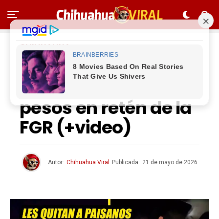
CHIHUAHUA
Les quitan a
paisanos 100 mil
pesos en retén de la
FGR (+video)
Autor:
Chihuahua Viral
Publicada:
21 de mayo de 2026