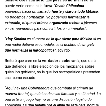
Subrayó que
nada de lo que pasa es normal
y no se
puede verlo como si lo fuera:
“Desde Chihuahua
queremos hacer un llamado
fuerte y claro a todo México
,
no podemos normalizar. No podemos
normalizar la
extorsión, ni que el crimen organizado
reclute a jóvenes
en campamentos para convertirlos en criminales”.
“
Hoy Sinaloa
es el rostro de
lo que viene para México
si es
que nadie detiene ese modelo, es el destino de
un país
que normaliza la narcopolítica
”
, advirtió.
Reiteró que cree en la
verdadera soberanía
, que es la
que defiende la libre elección de los mexicanos sobre
quien los gobierna, no la que los narcopolíticos pretenden
usar como escudo.
“Aquí hay una Gobernadora que combate al crimen de
manera frontal, que defiende a las familias y su libertad. Lo
que está en juego hoy no es una discusión legal o de
soberanía.
Es una batalla por el alma de este país
, porque