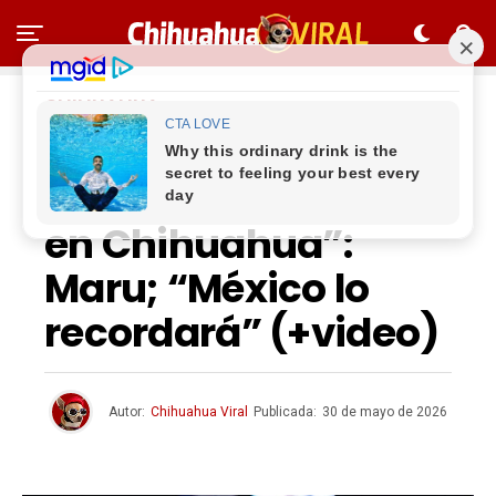
CHIHUAHUA
“El final del régimen
de la 4T empezará
en Chihuahua”:
Maru; “México lo
recordará” (+video)
Autor:
Chihuahua Viral
Publicada:
30 de mayo de 2026