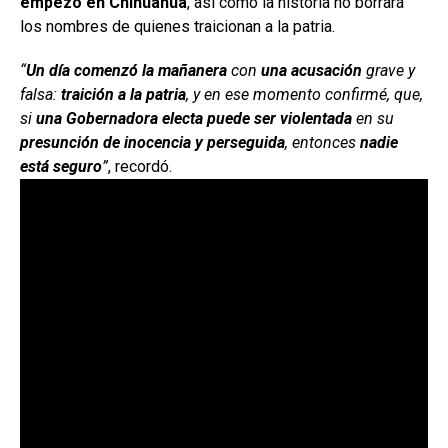
empezó en Chihuahua
, así como la historia no borrará
los nombres de quienes traicionan a la patria.
“
Un día comenzó la mañanera
con
una acusación
grave y
falsa:
traición a la patria
, y en ese momento confirmé, que,
si
una Gobernadora electa puede ser violentada
en su
presunción de inocencia y perseguida
, entonces
nadie
está seguro
”
, recordó.