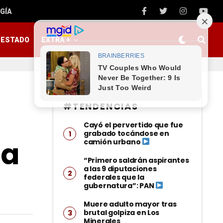
GÍA
ESTADO
EXTRA +
#TENDENCIAS
s
Cayó el pervertido que fue
grabado tocándose en
sa
camión urbano
“Primero saldrán aspirantes
a las 9 diputaciones
federales que la
gubernatura”: PAN
Muere adulto mayor tras
brutal golpiza en Los
Minerales