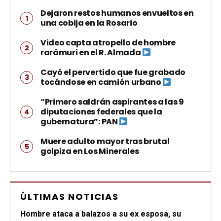
Dejaron restos humanos envueltos en
una cobija en la Rosario
Video capta atropello de hombre
rarámuri en el R. Almada
Cayó el pervertido que fue grabado
tocándose en camión urbano
“Primero saldrán aspirantes a las 9
diputaciones federales que la
gubernatura”: PAN
Muere adulto mayor tras brutal
golpiza en Los Minerales
ÚLTIMAS NOTICIAS
Hombre ataca a balazos a su ex esposa, su