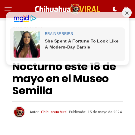
CHIHUAHUA
Lleva a tu pequeño
al Recorrido
Nocturno este 18 de
mayo en el Museo
Semilla
Autor:
Chihuahua Viral
Publicada:
15 de mayo de 2024