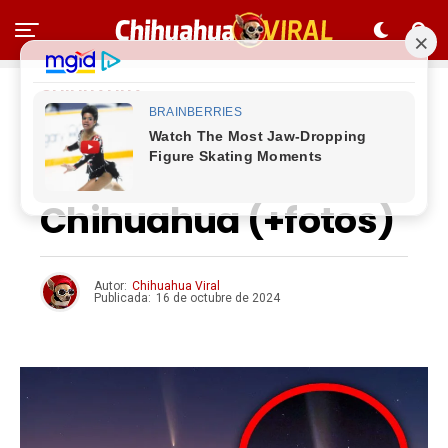
CHIHUAHUA
Así se vio el Cometa
del Siglo desde
Chihuahua (+fotos)
Autor:
Chihuahua Viral
Publicada:
16 de octubre de 2024