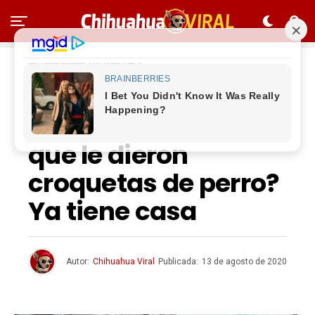
ENTRETENIMIENTO
¿Recuerdan a Don
José, el hombre al
que le dieron
croquetas de perro?
Ya tiene casa
Autor:
Chihuahua Viral
Publicada:
13 de agosto de 2020