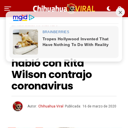
ENTRETENIMIENTO
Periodista
australiano que
habló con Rita
Wilson contrajo
coronavirus
Autor:
Chihuahua Viral
Publicada:
16 de marzo de 2020