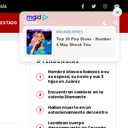
GÍA
ESTADO
EXTRA +
#TENDENCIAS
Hombre ataca a balazos a su
ex esposa, su novio y sus 3
hijos en Juárez
Encuentran cadáver en la
colonia Diamante
Hallan muerto en un
estacionamiento del centro
Localizan cuerpo
descompuesto en Cerrada