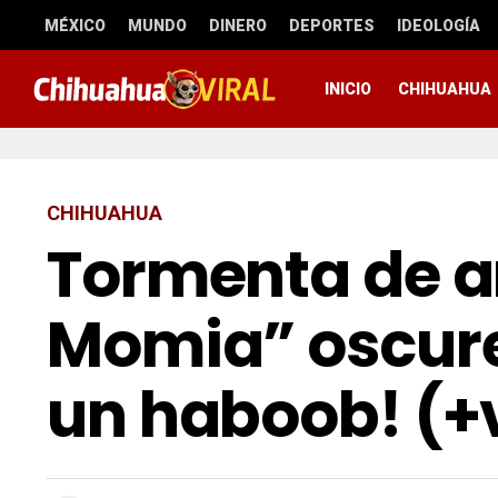
MÉXICO
MUNDO
DINERO
DEPORTES
IDEOLOGÍA
INICIO
CHIHUAHUA
CHIHUAHUA
Tormenta de ar
Momia” oscure
un haboob! (+