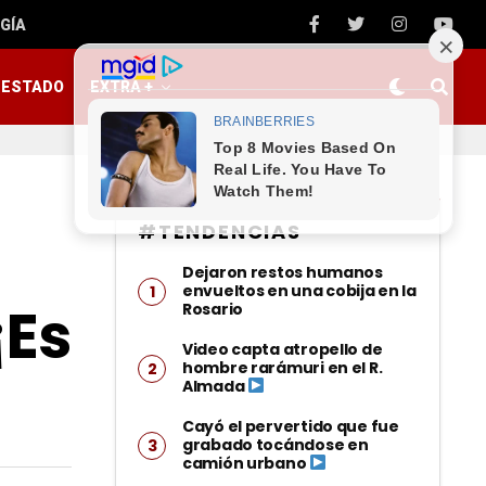
GÍA
ESTADO
EXTRA +
#TENDENCIAS
Dejaron restos humanos
envueltos en una cobija en la
¡Es
Rosario
Video capta atropello de
hombre rarámuri en el R.
Almada
Cayó el pervertido que fue
grabado tocándose en
camión urbano