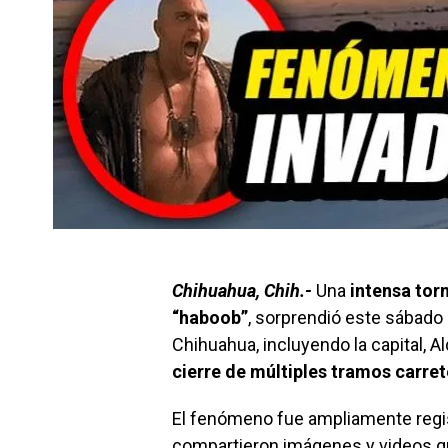
Chihuahua, Chih.-
Una
intensa tor
“haboob”
, sorprendió este sábado
Chihuahua, incluyendo la capital, 
cierre de múltiples tramos carre
El fenómeno fue ampliamente regis
compartieron imágenes y videos q