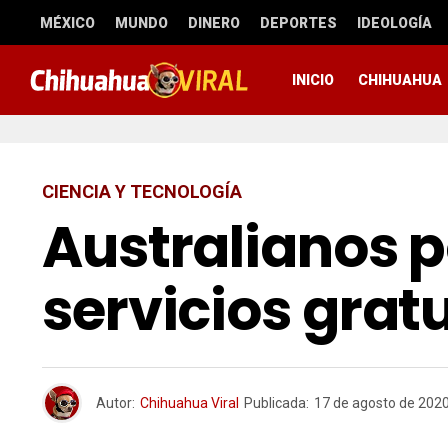
MÉXICO
MUNDO
DINERO
DEPORTES
IDEOLOGÍA
INICIO
CHIHUAHUA
CIENCIA Y TECNOLOGÍA
Australianos 
servicios grat
Autor:
Chihuahua Viral
Publicada:
17 de agosto de 202