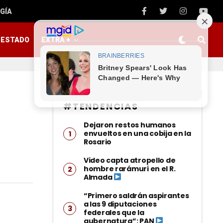
GÍA
ESTADO
EXTRA +
#TENDENCIAS
Dejaron restos humanos
envueltos en una cobija en la
Rosario
Video capta atropello de
hombre rarámuri en el R.
Almada
“Primero saldrán aspirantes
a las 9 diputaciones
federales que la
gubernatura”: PAN