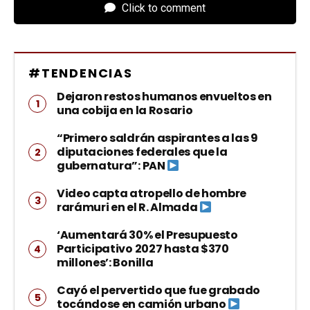
Click to comment
#TENDENCIAS
Dejaron restos humanos envueltos en
una cobija en la Rosario
“Primero saldrán aspirantes a las 9
diputaciones federales que la
gubernatura”: PAN
Video capta atropello de hombre
rarámuri en el R. Almada
‘Aumentará 30% el Presupuesto
Participativo 2027 hasta $370
millones’: Bonilla
Cayó el pervertido que fue grabado
tocándose en camión urbano