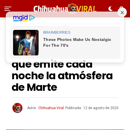
CIENCIA Y TECNOLOGÍA
Qué son las 3
pulsaciones de luz
que emite cada
noche la atmósfera
de Marte
Autor:
Chihuahua Viral
Publicada:
12 de agosto de 2020