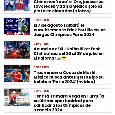
China nos ‘roba’ el Oro; jueces los
favorecen y dan a México solo la
plata en clavados (+fotos)
DEPORTES
El 7 de agosto saltará el
cuauhtemense Erick Portillo en los
Juegos Olímpicos París 2024
DEPORTES
Anuncian el XIII Unión Biker Fest
Chihuahua del 26 al 28 de julio en
El Palomar
DEPORTES
Tras vencer a Costa de Marfil,
México busca ante Puerto Rico su
boleto a ‘Paris 2024’ (+video)
DEPORTES
Tendrá Tamara Vega en Turquía
su última oportunidad para
calificar a los Olímpicos de
‘Francia 2024’