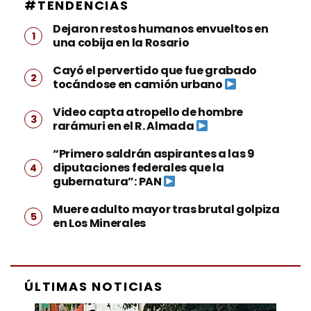
#TENDENCIAS
Dejaron restos humanos envueltos en
una cobija en la Rosario
Cayó el pervertido que fue grabado
tocándose en camión urbano
Video capta atropello de hombre
rarámuri en el R. Almada
“Primero saldrán aspirantes a las 9
diputaciones federales que la
gubernatura”: PAN
Muere adulto mayor tras brutal golpiza
en Los Minerales
ÚLTIMAS NOTICIAS