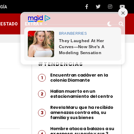
GÍA
ESTADO
EXTRA +
#TENDENCIAS
-
Encuentran cadáver en la
colonia Diamante
Hallan muerto en un
estacionamiento del centro
Revela Maru que ha recibido
amenazas contra ella, su
familia y sus bienes
Hombre ataca a balazos a su
ex esposa, su novio y sus 3