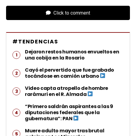
Click to comment
#TENDENCIAS
Dejaron restos humanos envueltos en
una cobija en la Rosario
Cayó el pervertido que fue grabado
tocándose en camión urbano
Video capta atropello de hombre
rarámuri en el R. Almada
“Primero saldrán aspirantes a las 9
diputaciones federales que la
gubernatura”: PAN
Muere adulto mayor tras brutal