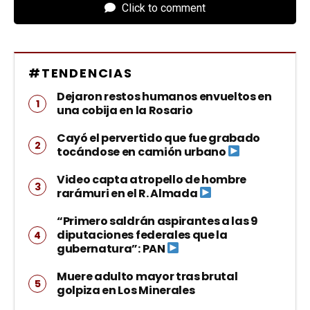
Click to comment
#TENDENCIAS
Dejaron restos humanos envueltos en
una cobija en la Rosario
Cayó el pervertido que fue grabado
tocándose en camión urbano
Video capta atropello de hombre
rarámuri en el R. Almada
“Primero saldrán aspirantes a las 9
diputaciones federales que la
gubernatura”: PAN
Muere adulto mayor tras brutal
golpiza en Los Minerales