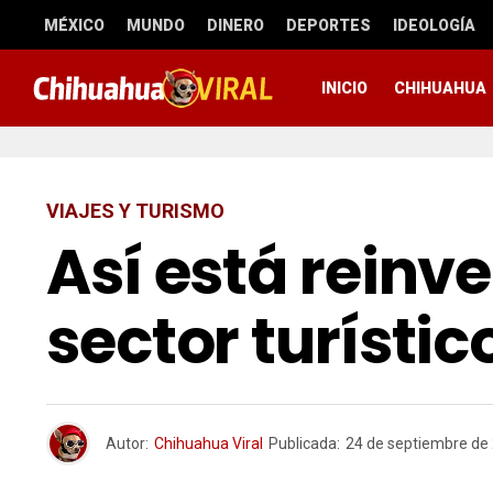
MÉXICO
MUNDO
DINERO
DEPORTES
IDEOLOGÍA
INICIO
CHIHUAHUA
VIAJES Y TURISMO
Así está reinv
sector turístic
Autor:
Chihuahua Viral
Publicada:
24 de septiembre de