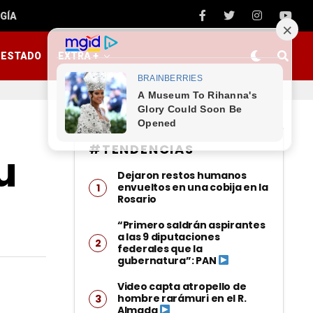
GÍA
ESTADO
EXTRA +
#TENDENCIAS
u
Dejaron restos humanos
envueltos en una cobija en la
Rosario
“Primero saldrán aspirantes
a las 9 diputaciones
federales que la
gubernatura”: PAN
Video capta atropello de
hombre rarámuri en el R.
Almada