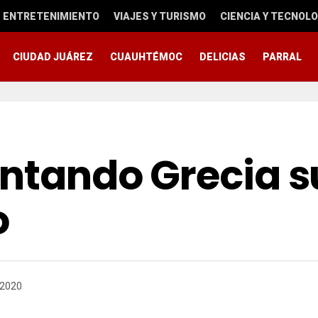
ENTRETENIMIENTO
VIAJES Y TURISMO
CIENCIA Y TECNOLO
CIUDAD JUÁREZ
CUAUHTÉMOC
DELICIAS
PARRAL
entando Grecia s
o
 2020