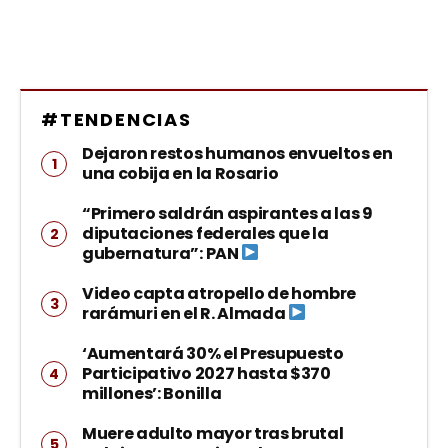
#TENDENCIAS
Dejaron restos humanos envueltos en
una cobija en la Rosario
“Primero saldrán aspirantes a las 9
diputaciones federales que la
gubernatura”: PAN
Video capta atropello de hombre
rarámuri en el R. Almada
‘Aumentará 30% el Presupuesto
Participativo 2027 hasta $370
millones’: Bonilla
Muere adulto mayor tras brutal