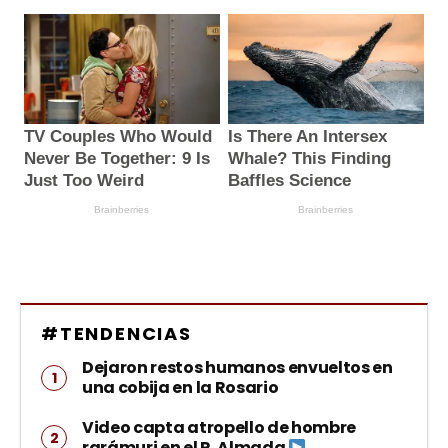
#TENDENCIAS
Dejaron restos humanos envueltos en
una cobija en la Rosario
Video capta atropello de hombre
rarámuri en el R. Almada