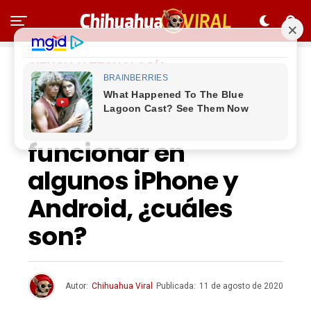
CIENCIA Y TECNOLOGÍA
WhatsApp anuncia
que dejará de
funcionar en
algunos iPhone y
Android, ¿cuáles
son?
Autor:
Chihuahua Viral
Publicada:
11 de agosto de 2020