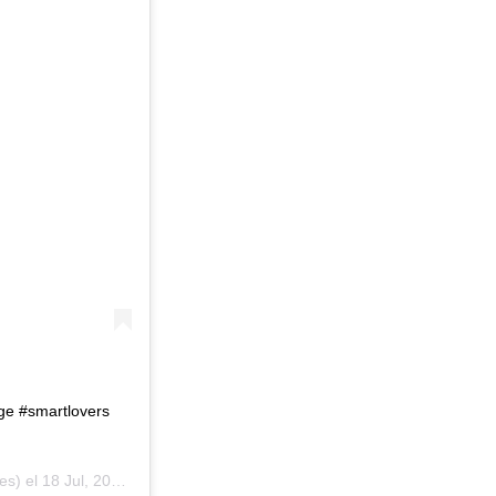
ge #smartlovers
es) el
18 Jul, 2018 a las 9:59 PDT