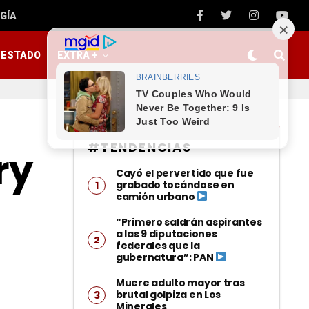
GÍA
ESTADO
EXTRA +
#TENDENCIAS
ry
Cayó el pervertido que fue
grabado tocándose en
camión urbano
“Primero saldrán aspirantes
a las 9 diputaciones
federales que la
gubernatura”: PAN
Muere adulto mayor tras
brutal golpiza en Los
Minerales