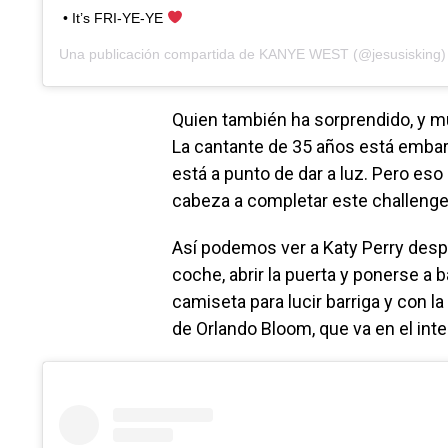
• It’s FRI-YE-YE
Una publicación compartida de
KANYE WEST
(@jesusisking)
Quien también ha sorprendido, y mu
La cantante de 35 años está embar
está a punto de dar a luz. Pero es
cabeza a completar este challenge
Así podemos ver a Katy Perry despe
coche, abrir la puerta y ponerse a 
camiseta para lucir barriga y con la
de Orlando Bloom, que va en el inter