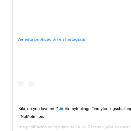
Ver esta publicación en Instagram
Kiki, do you love me?
#inmyfeelings #inmyfeelingschallen
#NoMeImiteis
Una publicación compartida de
Laura Escanes
(@lauraescan