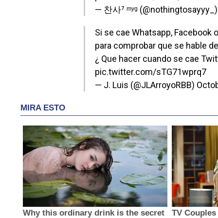
— 찬사⁷ ᵐʸᵍ (@nothingtosayyy_
Si se cae Whatsapp, Facebook o 
para comprobar que se hable de 
¿ Que hacer cuando se cae Twit
pic.twitter.com/sTG71wprq7
— J. Luis (@JLArroyoRBB)
Octob