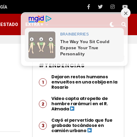
GÍA
ESTADO
EXTRA +
#TENDENCIAS
Dejaron restos humanos
envueltos en una cobija en la
Rosario
Video capta atropello de
hombre rarámuri en el R.
Almada
Cayó el pervertido que fue
grabado tocándose en
camión urbano