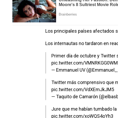
Los principales países afectados s
Los internautas no tardaron en rea
Primer día de octubre y Twitter
pic.twitter.com/VMNRKGG0WM
— Emmanuel UV (@Emmanuel__
Twitter más comprensivo que m
pic.twitter.com/VdXEmJkJM5
— Taquito de Camarón (@elbas
Jure que me habían tumbado la
pic.twitter.com/xoWQS4oYh3