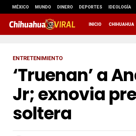
MÉXICO
MUNDO
DINERO
DEPORTES
IDEOLOGÍA
INICIO
CHIHUAHUA
ENTRETENIMIENTO
‘Truenan’ a A
Jr; exnovia p
soltera