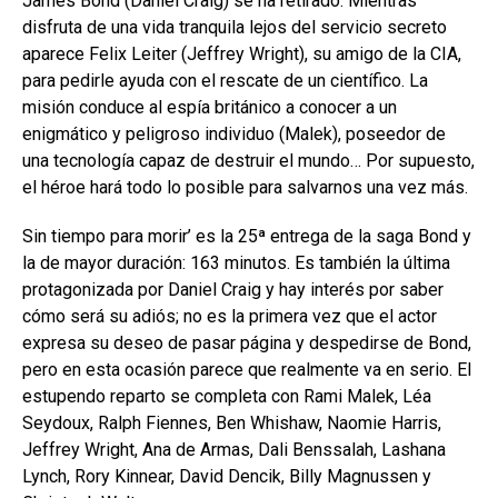
James Bond (Daniel Craig) se ha retirado. Mientras
disfruta de una vida tranquila lejos del servicio secreto
aparece Felix Leiter (Jeffrey Wright), su amigo de la CIA,
para pedirle ayuda con el rescate de un científico. La
misión conduce al espía británico a conocer a un
enigmático y peligroso individuo (Malek), poseedor de
una tecnología capaz de destruir el mundo… Por supuesto,
el héroe hará todo lo posible para salvarnos una vez más.
Sin tiempo para morir’ es la 25ª entrega de la saga Bond y
la de mayor duración: 163 minutos. Es también la última
protagonizada por Daniel Craig y hay interés por saber
cómo será su adiós; no es la primera vez que el actor
expresa su deseo de pasar página y despedirse de Bond,
pero en esta ocasión parece que realmente va en serio. El
estupendo reparto se completa con Rami Malek, Léa
Seydoux, Ralph Fiennes, Ben Whishaw, Naomie Harris,
Jeffrey Wright, Ana de Armas, Dali Benssalah, Lashana
Lynch, Rory Kinnear, David Dencik, Billy Magnussen y