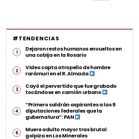
#TENDENCIAS
Dejaron restos humanos envueltos en
una cobija en la Rosario
Video capta atropello de hombre
rarámuri en el R. Almada
Cayó el pervertido que fue grabado
tocándose en camión urbano
“Primero saldrán aspirantes a las 9
diputaciones federales que la
gubernatura”: PAN
Muere adulto mayor tras brutal
golpiza en Los Minerales