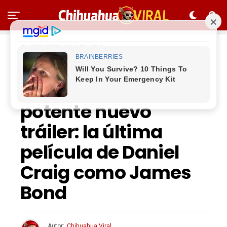
ENTRETENIMIENTO
‘Sin tiempo para
morir’ lanza un
potente nuevo
tráiler: la última
película de Daniel
Craig como James
Bond
Autor:
Chihuahua Viral