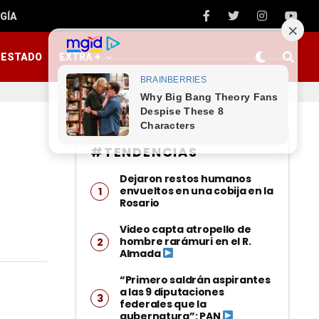
GÍA
ESTADO
EXTRA +
#TENDENCIAS
Dejaron restos humanos
envueltos en una cobija en la
Rosario
Video capta atropello de
hombre rarámuri en el R.
Almada
“Primero saldrán aspirantes
a las 9 diputaciones
federales que la
gubernatura”: PAN