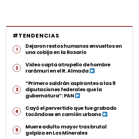
#TENDENCIAS
Dejaron restos humanos envueltos en
una cobija en la Rosario
Video capta atropello de hombre
rarámuri en el R. Almada
“Primero saldrán aspirantes a las 9
diputaciones federales que la
gubernatura”: PAN
Cayó el pervertido que fue grabado
tocándose en camión urbano
Muere adulto mayor tras brutal
golpiza en Los Minerales