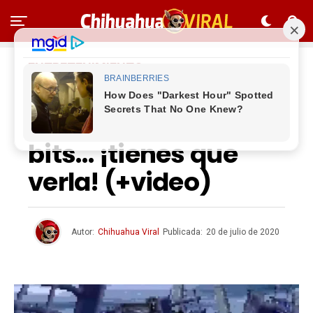
ENTRETENIMIENTO
Recrean épica pelea
de Endgame en 16
bits… ¡tienes que
verla! (+video)
Autor:
Chihuahua Viral
Publicada:
20 de julio de 2020