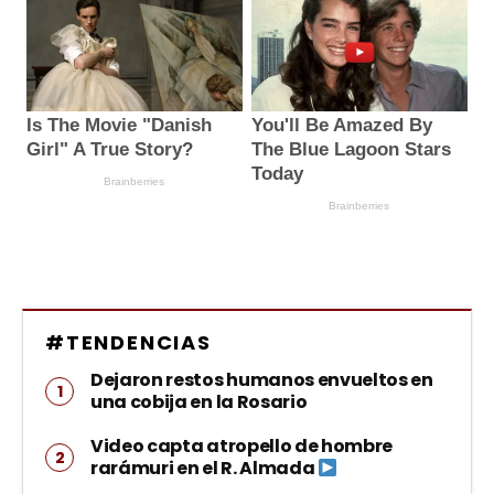
#TENDENCIAS
Dejaron restos humanos envueltos en
una cobija en la Rosario
Video capta atropello de hombre
rarámuri en el R. Almada