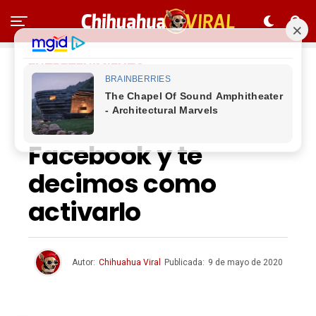
ENTRETENIMIENTO
Por fin llegó el nuevo
rediseño de
Facebook y te
decimos como
activarlo
Autor:
Chihuahua Viral
Publicada:
9 de mayo de 2020