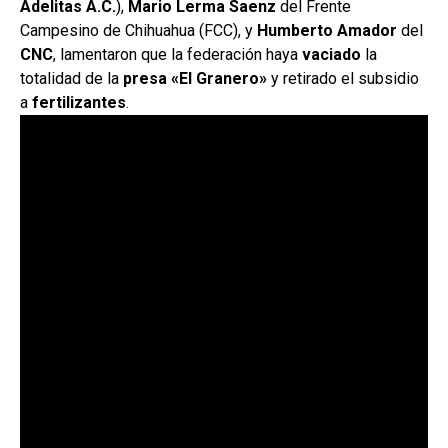
Adelitas A.C.
),
Mario Lerma Saenz
del Frente
Campesino de Chihuahua (FCC), y
Humberto Amador
del
CNC
, lamentaron que la federación haya
vaciado
la
totalidad de la
presa «El Granero»
y retirado el subsidio
a
fertilizantes
.