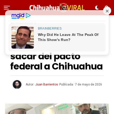
CHIHUAHUA
Piden bajar a $15
pesos el diesel o
sacar del pacto
federal a Chihuahua
Autor:
Juan Barrientos
Publicada:
7 de mayo de 2026