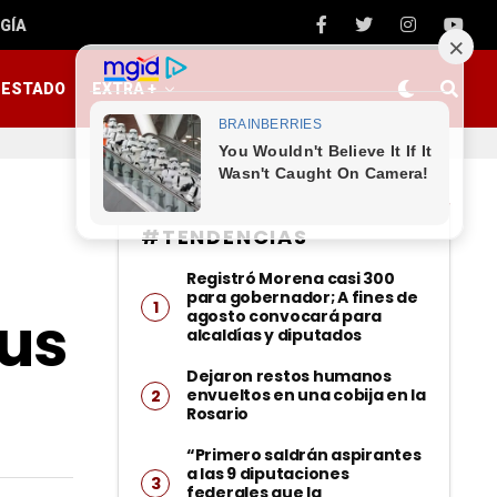
GÍA
ESTADO
EXTRA +
#TENDENCIAS
Registró Morena casi 300
para gobernador; A fines de
sus
agosto convocará para
alcaldías y diputados
Dejaron restos humanos
envueltos en una cobija en la
Rosario
“Primero saldrán aspirantes
a las 9 diputaciones
federales que la