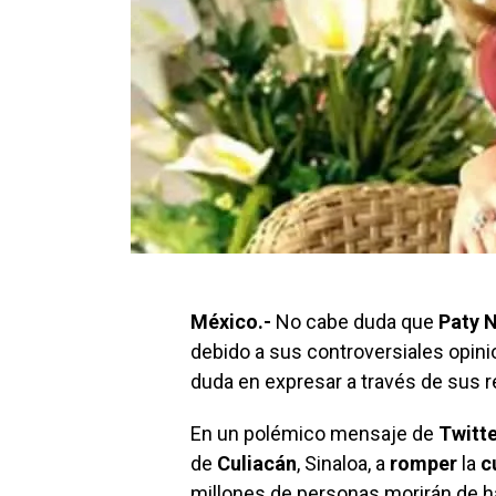
México.-
No cabe duda que
Paty 
debido a sus controversiales opini
duda en expresar a través de sus r
En un polémico mensaje de
Twitt
de
Culiacán
, Sinaloa, a
romper
la
c
millones de personas
morirán de 