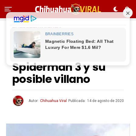
ENTRETENIMIENTO
Marvel: filtran título
de la película de
Spiderman 3 y su
posible villano
Autor:
Chihuahua Viral
Publicada:
14 de agosto de 2020