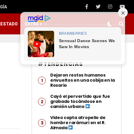
GÍA
ESTADO
EXTRA +
#TENDENCIAS
Dejaron restos humanos
envueltos en una cobija en la
Rosario
Cayó el pervertido que fue
grabado tocándose en
camión urbano
Video capta atropello de
hombre rarámuri en el R.
Almada