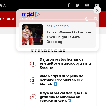
GÍA
ESTADO
EXTRA +
#TENDENCIAS
Dejaron restos humanos
envueltos en una cobija en la
Rosario
Video capta atropello de
hombre rarámuri en el R.
Almada
Cayó el pervertido que fue
grabado tocándose en
camión urbano