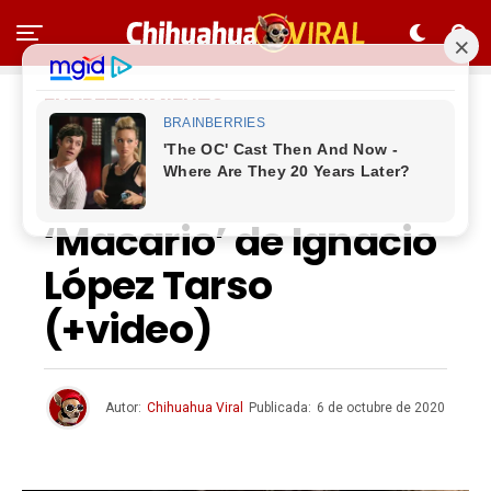
ENTRETENIMIENTO
Chiapaneco le pone
color a la película
‘Macario’ de Ignacio
López Tarso
(+video)
Autor:
Chihuahua Viral
Publicada:
6 de octubre de 2020