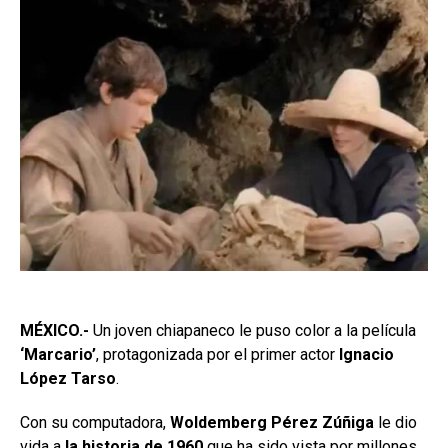
MÉXICO.-
Un joven chiapaneco le puso color a la película
‘Marcario’
, protagonizada por el primer actor
Ignacio
López Tarso
.
Con su computadora,
Woldemberg Pérez Zúñiga
le dio
vida a
la historia de 1960
que ha sido vista por millones