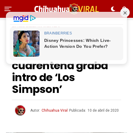
ENTRETENIMIENTO
D’oh! Familia
aburrida por la
cuarentena graba
intro de ‘Los
Simpson’
Autor:
Chihuahua Viral
Publicada:
10 de abril de 2020