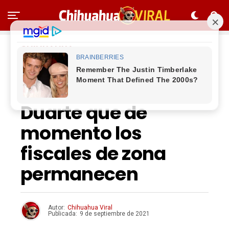
CHIHUAHUA
Dice el fiscal general
Roberto Javier Fierro
Duarte que de
momento los
fiscales de zona
permanecen
Autor:
Chihuahua Viral
Publicada:
9 de septiembre de 2021