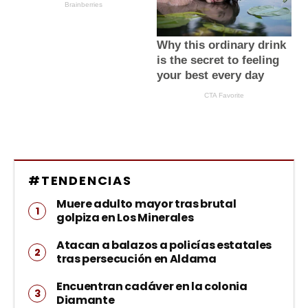
#TENDENCIAS
Muere adulto mayor tras brutal
golpiza en Los Minerales
Atacan a balazos a policías estatales
tras persecución en Aldama
Encuentran cadáver en la colonia
Diamante