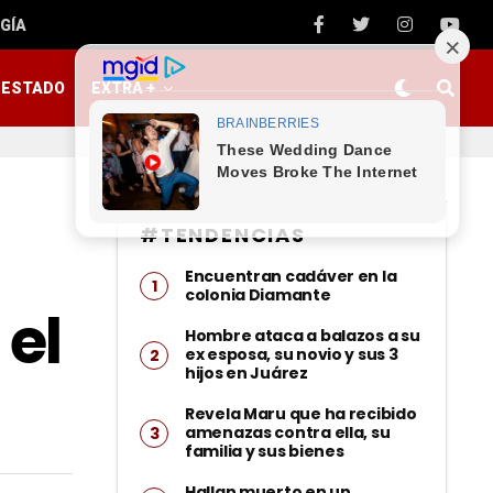
GÍA
ESTADO
EXTRA +
#TENDENCIAS
Encuentran cadáver en la
colonia Diamante
el
Hombre ataca a balazos a su
ex esposa, su novio y sus 3
hijos en Juárez
Revela Maru que ha recibido
amenazas contra ella, su
familia y sus bienes
Hallan muerto en un