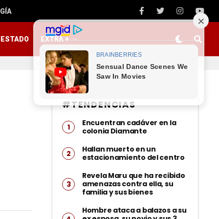
GÍA
ESTADO
EXTRA +
#TENDENCIAS
Encuentran cadáver en la
colonia Diamante
Hallan muerto en un
estacionamiento del centro
Revela Maru que ha recibido
amenazas contra ella, su
familia y sus bienes
Hombre ataca a balazos a su
ex esposa, su novio y sus 3