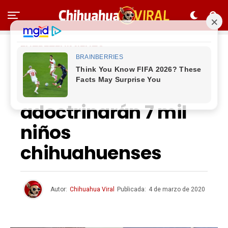
ENTRETENIMIENTO
Con 26 capítulos de
‘Plaza Sésamo’
adoctrinarán 7 mil
niños
chihuahuenses
Autor:
Chihuahua Viral
Publicada:
4 de marzo de 2020