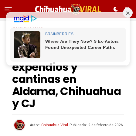
CHIHUAHUA
Clausura
Gobernación 6
expendios y
cantinas en
Aldama, Chihuahua
y CJ
Autor:
Chihuahua Viral
Publicada:
2 de febrero de 2026