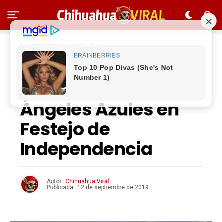
ENTRETENIMIENTO
Cantará Yahir un
‘palomazo’ con
Ángeles Azules en
Festejo de
Independencia
Autor:
Chihuahua Viral
Publicada:
12 de septiembre de 2019