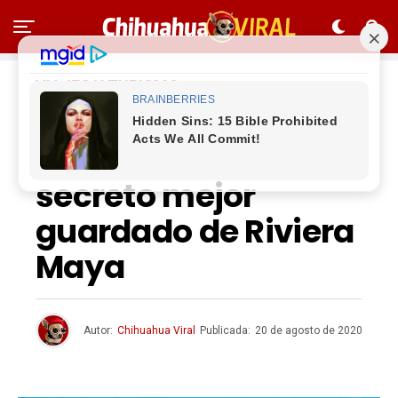
VIAJES Y TURISMO
Bahía Soliman
Quintana Roo, el
secreto mejor
guardado de Riviera
Maya
Autor:
Chihuahua Viral
Publicada:
20 de agosto de 2020