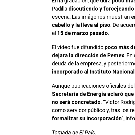
En la grabación, que dura
poco más
Padilla
discutiendo y forcejeando
escena. Las imágenes muestran
e
cabello y la lleva al piso
. De acuer
el
15 de marzo pasado
.
El video fue difundido
poco más de
dejara la dirección de Pemex
. En
deuda de la empresa, y posteriorm
incorporado al Instituto Nacional
Aunque publicaciones oficiales del
Secretaría de Energía aclaró que
no será concretado
. “Víctor Rodr
como servidor público y, tras los 
formalizar su incorporación
”, in
Tomada de El País.