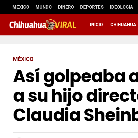
MÉXICO
MUNDO
DINERO
DEPORTES
IDEOLOGÍA
INICIO
CHIHUAHUA
MÉXICO
Así golpeaba a
a su hijo dire
Claudia Shei