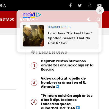
GÍA
ESTADO
EXTRA +
#TENDENCIAS
Dejaron restos humanos
envueltos en una cobija en la
Rosario
Video capta atropello de
hombre rarámuri en el R.
Almada
“Primero saldrán aspirantes
a las 9 diputaciones
federales que la
gubernatura”: PAN